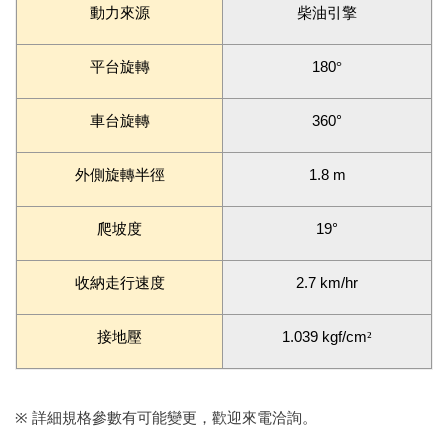
動力來源
柴油引擎
平台旋轉
180
°
車台旋轉
360°
外側旋轉半徑
1.8 m
爬坡度
19°
收納走行速度
2.7 km/hr
接地壓
1.039 kgf/cm
²
※
詳細規格參數有可能變更，歡迎來電洽詢。