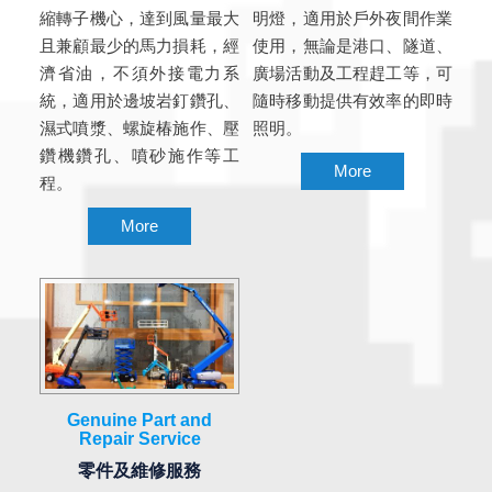
縮轉子機心，達到風量最大
明燈，適用於戶外夜間作業
且兼顧最少的馬力損耗，經
使用，無論是港口、隧道、
濟省油，不須外接電力系
廣場活動及工程趕工等，可
統，適用於邊坡岩釘鑽孔、
隨時移動提供有效率的即時
濕式噴漿、螺旋椿施作、壓
照明。
鑽機鑽孔、噴砂施作等工
More
程。
More
Genuine Part and
Repair Service
零件及維修服務