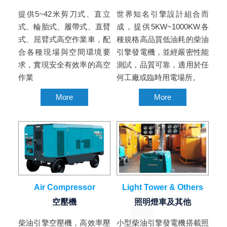
提供5~42米剪刀式、直立
世界知名引擎設計組合而
式、輪胎式、履帶式、直臂
成，提供5KW~1000KW各
式、屈臂式高空作業車，配
種規格高品質低油耗的柴油
合各種現場與空間環境要
引擎發電機，並經嚴密性能
求，實現安全有效率的高空
測試，品質可靠，適用於任
作業
何工廠或臨時用電場所。
More
More
Air Compressor
Light Tower & Others
空壓機
照明燈車及其他
柴油引擎空壓機，高效率壓
小型柴油引擎發電機搭載照