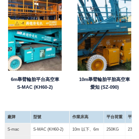
6m舉臂輪胎平台高空車
10m舉臂輪胎平胎高空車
S-MAC (KH60-2)
愛知 (SZ-090)
廠牌
型號
作業床高
平台荷重
平台尺寸
S-mac
S-MAC (KH60-2)
10m 以下、6m
250KG
236 *