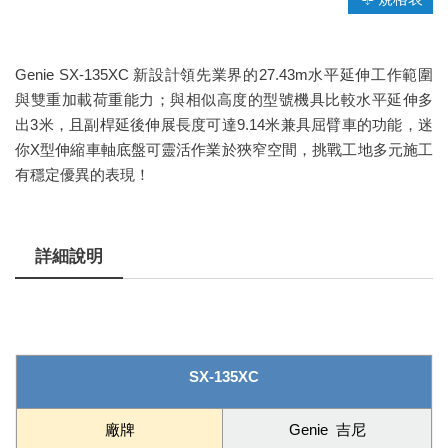
Genie SX-135XC 新設計領先業界的27.43m水平延伸工作範圍
與雙重加載荷重能力；與相似高度的型號機具比較水平延伸多
出3米，且副桿延後伸展長度可達9.14米兼具屈臂車的功能，迷
你X型伸縮車軸底盤可靈活作業於狹窄空間，挑戰工地多元施工
有穩定優異的表現！
詳細說明
SX-135XC
廠牌
Genie 吉尼