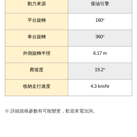
動力來源
柴油引擎
平台旋轉
160
°
車台旋轉
360
°
外側旋轉半徑
6.17 m
爬坡度
19.2
°
收納走行速度
4.3 km/hr
※ 詳細規格參數有可能變更，歡迎來電洽詢。