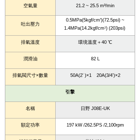
空氣量
21.2 ~ 25.5 m
/min
3
0.5MPa(5kgf/cm
)(72.5psi) ~
²
吐出壓力
1.4MPa(14.2kgf/cm
²
) (203psi)
排氣溫度
環境溫度＋40 ℃
潤滑油
82 L
排氣閥尺寸×數量
50A(2' )×1 20A(3/4')×2
引擎
名稱
日野 J08E-UK
額定功率
197 kW /262.5PS /2,100rpm