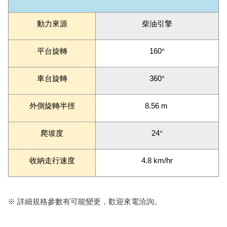
動力來源
柴油引擎
平台旋轉
160
°
車台旋轉
360
°
外側旋轉半徑
8.56 m
爬坡度
24
°
收納走行速度
4.8 km/hr
※ 詳細規格參數有可能變更，歡迎來電洽詢。