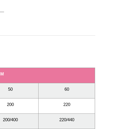
SM
50
60
200
220
200/400
220/440