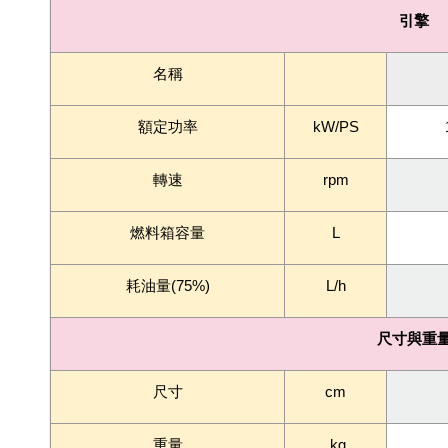
引擎
名稱
額定功率
kW/PS
轉速
rpm
燃料箱容量
L
耗油量(75%)
L/h
尺寸與重
尺寸
cm
重量
kg