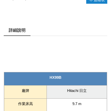
詳細說明
HX99B
廠牌
Hitachi 日立
作業床高
9.7 m