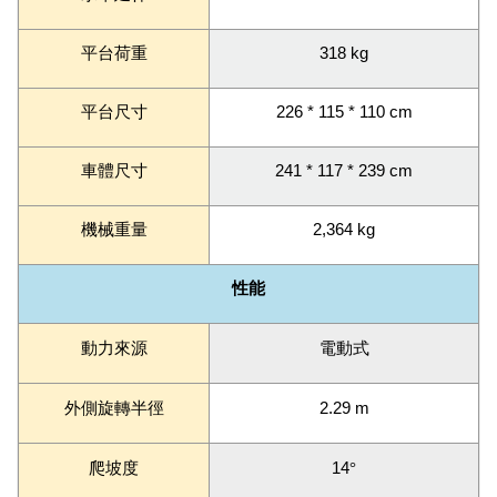
平台荷重
318 kg
平台尺寸
226 * 115 * 110 cm
車體尺寸
241 * 117 * 239 cm
機械重量
2,364 kg
性能
動力來源
電動式
外側旋轉半徑
2.29 m
爬坡度
14
°