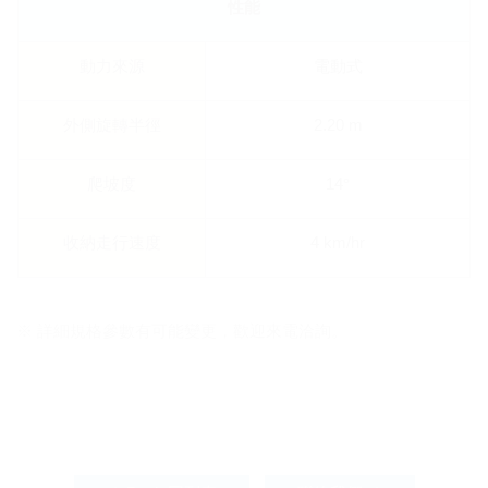
性能
動力來源
電動式
外側旋轉半徑
2.20 m
爬坡度
14
°
收納走行速度
4 km/hr
※ 詳細規格參數有可能變更，歡迎來電洽詢。