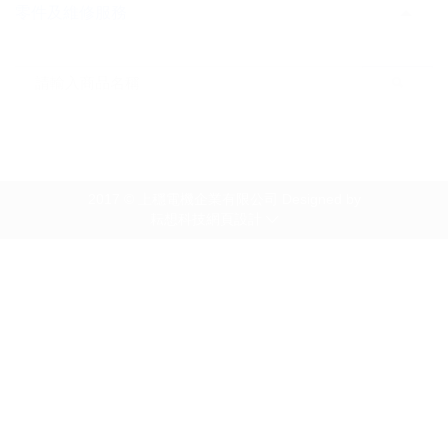
零件及維修服務
2017 © 上穩電機企業有限公司 Designed by
耘想科技網頁設計