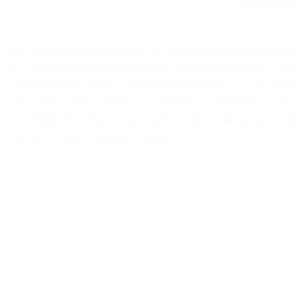
熱門新改版GS2646全新設計人性化控制介面符合ISO21455標
準，專利設計彎曲焊接連桿大幅提升整體強度和穩定性，可選
擇室內室外雙區域選項，內側0轉彎半徑可靈活定位；可推出延
伸0.91M平台增加作業範圍，大載重450kg方便載料雙人作業、
交流電驅配置無噪音、零排放適用環境要求，兩側與後方叉車
孔方便工作調度，是您最佳工作夥伴！