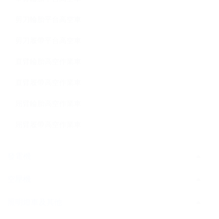
剪刀輪胎平台高空車
剪刀履帶平台高空車
直臂輪胎高空作業車
直臂履帶高空作業車
屈臂輪胎高空作業車
屈臂履帶高空作業車
發電機
空壓機
照明燈車及其他