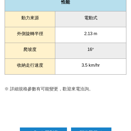
性能
動力來源
電動式
外側旋轉半徑
2.13 m
爬坡度
16
°
收納走行速度
3.5 km/hr
※ 詳細規格參數有可能變更，歡迎來電洽詢。