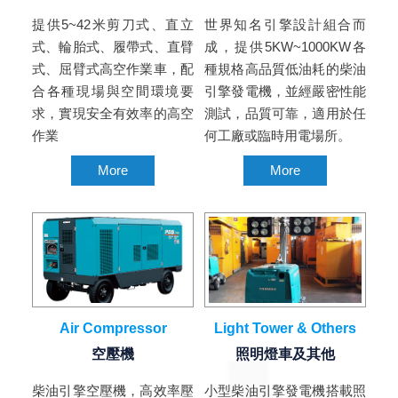
提供5~42米剪刀式、直立
世界知名引擎設計組合而
式、輪胎式、履帶式、直臂
成，提供5KW~1000KW各
式、屈臂式高空作業車，配
種規格高品質低油耗的柴油
合各種現場與空間環境要
引擎發電機，並經嚴密性能
求，實現安全有效率的高空
測試，品質可靠，適用於任
作業
何工廠或臨時用電場所。
More
More
Air Compressor
Light Tower & Others
空壓機
照明燈車及其他
柴油引擎空壓機，高效率壓
小型柴油引擎發電機搭載照