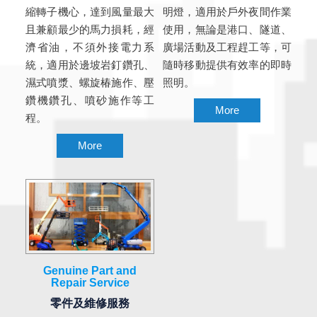
縮轉子機心，達到風量最大
明燈，適用於戶外夜間作業
且兼顧最少的馬力損耗，經
使用，無論是港口、隧道、
濟省油，不須外接電力系
廣場活動及工程趕工等，可
統，適用於邊坡岩釘鑽孔、
隨時移動提供有效率的即時
濕式噴漿、螺旋椿施作、壓
照明。
鑽機鑽孔、噴砂施作等工
More
程。
More
Genuine Part and
Repair Service
零件及維修服務