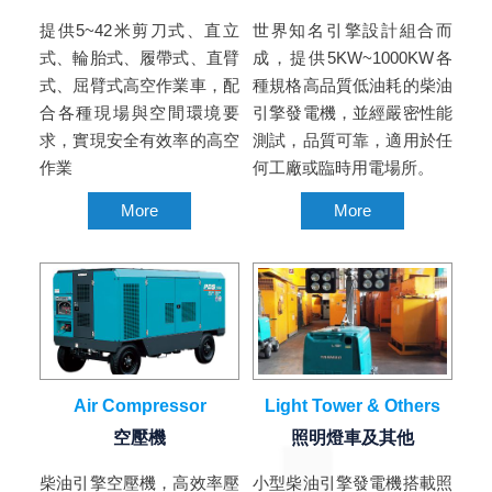
提供5~42米剪刀式、直立
世界知名引擎設計組合而
式、輪胎式、履帶式、直臂
成，提供5KW~1000KW各
式、屈臂式高空作業車，配
種規格高品質低油耗的柴油
合各種現場與空間環境要
引擎發電機，並經嚴密性能
求，實現安全有效率的高空
測試，品質可靠，適用於任
作業
何工廠或臨時用電場所。
More
More
Air Compressor
Light Tower & Others
空壓機
照明燈車及其他
柴油引擎空壓機，高效率壓
小型柴油引擎發電機搭載照