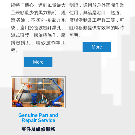
縮轉子機心，達到風量最大
明燈，適用於戶外夜間作業
且兼顧最少的馬力損耗，經
使用，無論是港口、隧道、
濟省油，不須外接電力系
廣場活動及工程趕工等，可
統，適用於邊坡岩釘鑽孔、
隨時移動提供有效率的即時
濕式噴漿、螺旋椿施作、壓
照明。
鑽機鑽孔、噴砂施作等工
More
程。
More
Genuine Part and
Repair Service
零件及維修服務