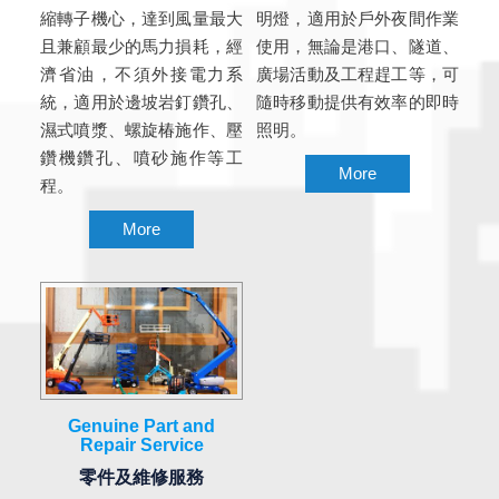
縮轉子機心，達到風量最大
明燈，適用於戶外夜間作業
且兼顧最少的馬力損耗，經
使用，無論是港口、隧道、
濟省油，不須外接電力系
廣場活動及工程趕工等，可
統，適用於邊坡岩釘鑽孔、
隨時移動提供有效率的即時
濕式噴漿、螺旋椿施作、壓
照明。
鑽機鑽孔、噴砂施作等工
More
程。
More
Genuine Part and
Repair Service
零件及維修服務