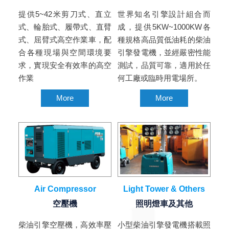
提供5~42米剪刀式、直立
世界知名引擎設計組合而
式、輪胎式、履帶式、直臂
成，提供5KW~1000KW各
式、屈臂式高空作業車，配
種規格高品質低油耗的柴油
合各種現場與空間環境要
引擎發電機，並經嚴密性能
求，實現安全有效率的高空
測試，品質可靠，適用於任
作業
何工廠或臨時用電場所。
More
More
Air Compressor
Light Tower & Others
空壓機
照明燈車及其他
柴油引擎空壓機，高效率壓
小型柴油引擎發電機搭載照